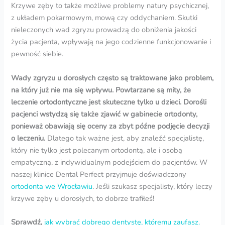
Krzywe zęby to także możliwe problemy natury psychicznej,
z układem pokarmowym, mową czy oddychaniem. Skutki
nieleczonych wad zgryzu prowadzą do obniżenia jakości
życia pacjenta, wpływają na jego codzienne funkcjonowanie i
pewność siebie.
Wady zgryzu u dorosłych
często są traktowane jako problem,
na który już nie ma się wpływu. Powtarzane są mity, że
leczenie ortodontyczne jest skuteczne tylko u dzieci. Dorośli
pacjenci wstydzą się także zjawić w gabinecie ortodonty,
ponieważ obawiają się oceny za zbyt późne podjęcie decyzji
o leczeniu.
Dlatego tak ważne jest, aby znaleźć specjalistę,
który nie tylko jest polecanym ortodontą, ale i osobą
empatyczną, z indywidualnym podejściem do pacjentów. W
naszej klinice Dental Perfect przyjmuje doświadczony
ortodonta we Wrocławiu
. Jeśli szukasz specjalisty, który leczy
krzywe zęby u dorosłych, to dobrze trafiłeś!
Sprawdź,
jak wybrać dobrego dentystę, któremu zaufasz.