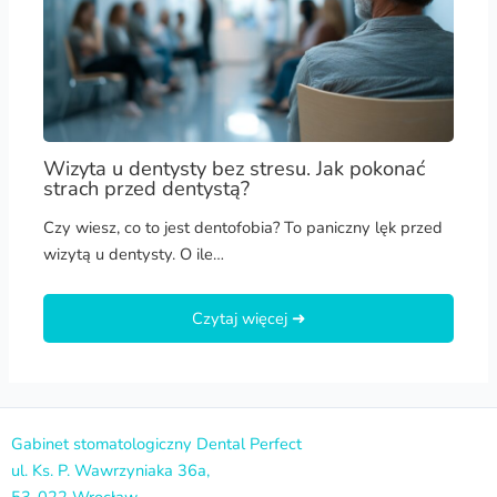
Wizyta u dentysty bez stresu. Jak pokonać
strach przed dentystą?
Czy wiesz, co to jest dentofobia? To paniczny lęk przed
wizytą u dentysty. O ile…
Czytaj więcej ➜
Gabinet stomatologiczny Dental Perfect
ul. Ks. P. Wawrzyniaka
36a,