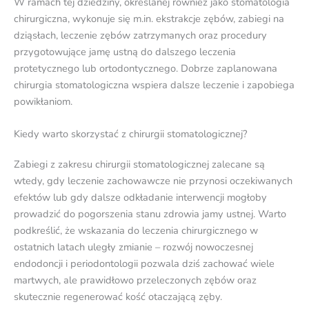
W ramach tej dziedziny, określanej również jako stomatologia
chirurgiczna, wykonuje się m.in. ekstrakcje zębów, zabiegi na
dziąsłach, leczenie zębów zatrzymanych oraz procedury
przygotowujące jamę ustną do dalszego leczenia
protetycznego lub ortodontycznego. Dobrze zaplanowana
chirurgia stomatologiczna wspiera dalsze leczenie i zapobiega
powikłaniom.
Kiedy warto skorzystać z chirurgii stomatologicznej?
Zabiegi z zakresu chirurgii stomatologicznej zalecane są
wtedy, gdy leczenie zachowawcze nie przynosi oczekiwanych
efektów lub gdy dalsze odkładanie interwencji mogłoby
prowadzić do pogorszenia stanu zdrowia jamy ustnej. Warto
podkreślić, że wskazania do leczenia chirurgicznego w
ostatnich latach uległy zmianie – rozwój nowoczesnej
endodoncji i periodontologii pozwala dziś zachować wiele
martwych, ale prawidłowo przeleczonych zębów oraz
skutecznie regenerować kość otaczającą zęby.