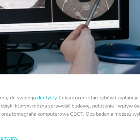
ntrolę do swojego
dentysty
. Lekarz oceni stan zębów i zaplanu
 dzięki którym można sprawdzić budowę, położenie i wpływ ós
G oraz tomografia komputerowa CBCT. Oba badania możesz wyko
dentysty.