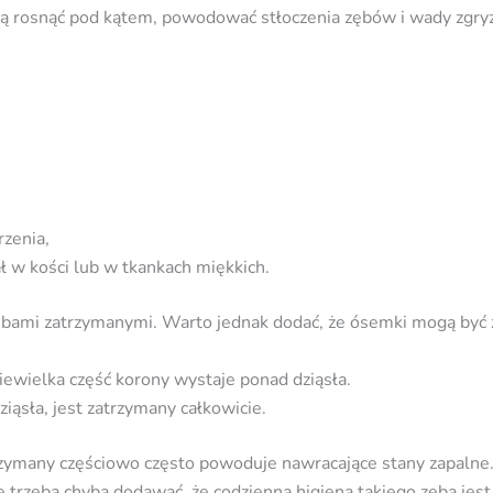
 rosnąć pod kątem, powodować stłoczenia zębów i wady zgryz
rzenia,
ał w kości lub w tkankach miękkich.
ębami zatrzymanymi. Warto jednak dodać, że ósemki mogą być 
iewielka część korony wystaje ponad dziąsła.
ziąsła, jest zatrzymany całkowicie.
zymany częściowo często powoduje nawracające stany zapalne. 
e trzeba chyba dodawać, że codzienna higiena takiego zęba jest 