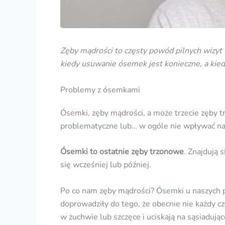
Zęby mądrości to częsty powód pilnych wizyt 
kiedy
usuwanie ósemek
jest konieczne, a kie
Problemy z ósemkami
Ósemki, zęby mądrości, a może trzecie zęby 
problematyczne lub… w ogóle nie wpływać na st
Ósemki to ostatnie zęby trzonowe
. Znajdują 
się wcześniej lub później.
Po co nam zęby mądrości? Ósemki u naszych p
doprowadziły do tego, że obecnie nie każdy c
w żuchwie lub szczęce i uciskają na sąsiaduj