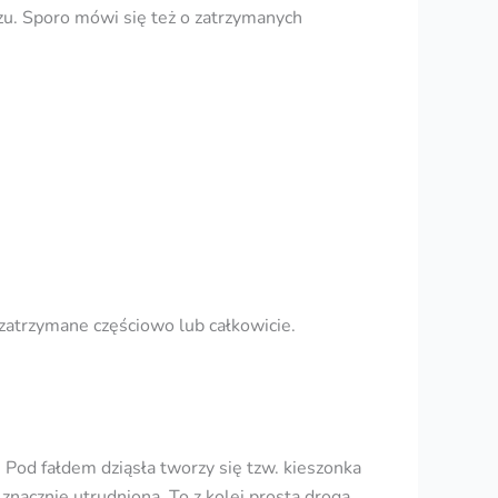
u. Sporo mówi się też o zatrzymanych
zatrzymane częściowo lub całkowicie.
Pod fałdem dziąsła tworzy się tzw. kieszonka
znacznie utrudniona. To z kolei prosta droga