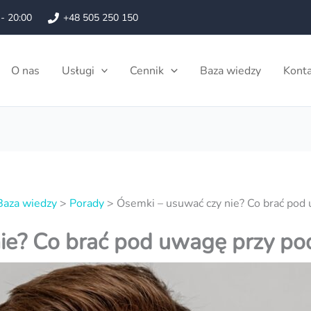
 - 20:00
+48 505 250 150
O nas
Usługi
Cennik
Baza wiedzy
Konta
Baza wiedzy
>
Porady
>
Ósemki – usuwać czy nie? Co brać pod
ie? Co brać pod uwagę przy po