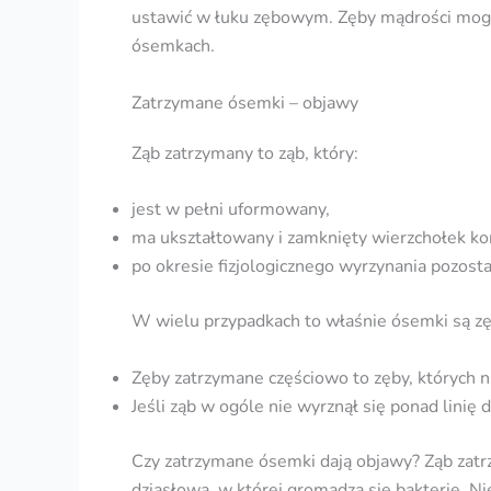
ustawić w łuku zębowym. Zęby mądrości mogą
ósemkach.
Zatrzymane ósemki – objawy
Ząb zatrzymany to ząb, który:
jest w pełni uformowany,
ma ukształtowany i zamknięty wierzchołek ko
po okresie fizjologicznego wyrzynania pozost
W wielu przypadkach to właśnie ósemki są z
Zęby zatrzymane częściowo to zęby, których n
Jeśli ząb w ogóle nie wyrznął się ponad linię d
Czy zatrzymane ósemki dają objawy? Ząb zatr
dziąsłowa, w której gromadzą się bakterie. Ni