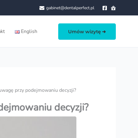
gabinet@dentalperfect.pl
kt
English
Umów wizytę ➜
 uwagę przy podejmowaniu decyzji?
dejmowaniu decyzji?