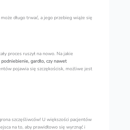
y może długo trwać, a jego przebieg wiąże się
ały proces ruszył na nowo. Na jakie
i podniebienie, gardło, czy nawet
jentów pojawia się szczękościsk, możliwe jest
grona szczęśliwców! U większości pacjentów
ejsca na to, aby prawidłowo się wyrznąć i