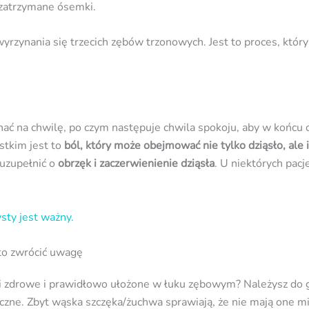
 zatrzymane ósemki.
 wyrzynania się trzecich zębów trzonowych. Jest to proces, któr
nać na chwilę, po czym następuje chwila spokoju, aby w końcu c
stkim jest to
ból, który może obejmować nie tylko dziąsło, ale 
 uzupełnić o
obrzęk i zaczerwienienie dziąsła
. U niektórych pac
sty jest ważny.
to zwrócić uwagę
ni zdrowe i prawidłowo ułożone w łuku zębowym? Należysz do 
czne. Zbyt wąska szczęka/żuchwa sprawiają, że nie mają one mi