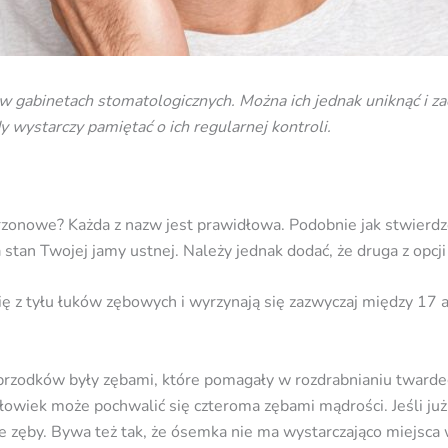
w gabinetach stomatologicznych. Można ich jednak uniknąć i za
dy wystarczy pamiętać o ich regularnej kontroli.
trzonowe? Każda z nazw jest prawidłowa. Podobnie jak stwierd
an Twojej jamy ustnej. Należy jednak dodać, że druga z opcji z
się z tyłu łuków zębowych i wyrzynają się zazwyczaj między 17 a 
rzodków były zębami, które pomagały w rozdrabnianiu twardeg
złowiek może pochwalić się czteroma zębami mądrości. Jeśli ju
ące zęby. Bywa też tak, że ósemka nie ma wystarczająco miejsc