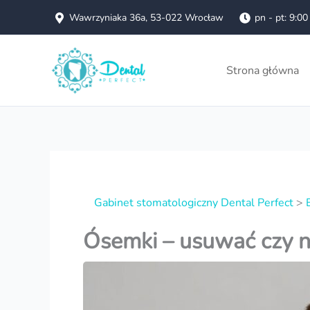
Przejdź
Wawrzyniaka 36a, 53-022 Wrocław
pn - pt: 9:00
do
treści
Strona główna
Gabinet stomatologiczny Dental Perfect
>
Ósemki – usuwać czy n