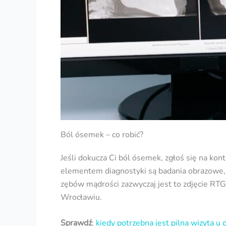
Ból ósemek – co robić?
Jeśli dokucza Ci ból ósemek, zgłoś się na ko
elementem diagnostyki są badania obrazowe,
zębów mądrości zazwyczaj jest to zdjęcie RT
Wrocławiu.
Sprawdź
:
kiedy potrzebna jest pilna wizyta u 