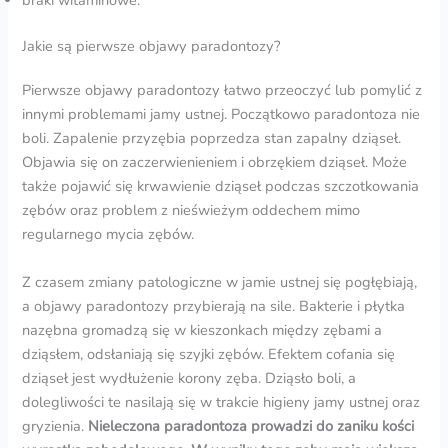
braki witaminowe.
Jakie są pierwsze objawy paradontozy?
Pierwsze objawy paradontozy łatwo przeoczyć lub pomylić z
innymi problemami jamy ustnej. Początkowo paradontoza nie
boli. Zapalenie przyzębia poprzedza stan zapalny dziąseł.
Objawia się on zaczerwienieniem i obrzękiem dziąseł. Może
także pojawić się krwawienie dziąseł podczas szczotkowania
zębów oraz problem z nieświeżym oddechem mimo
regularnego mycia zębów.
Z czasem zmiany patologiczne w jamie ustnej się pogłębiają,
a objawy paradontozy przybierają na sile. Bakterie i płytka
nazębna gromadzą się w kieszonkach między zębami a
dziąsłem, odsłaniają się szyjki zębów. Efektem cofania się
dziąseł jest wydłużenie korony zęba. Dziąsło boli, a
dolegliwości te nasilają się w trakcie higieny jamy ustnej oraz
gryzienia.
Nieleczona paradontoza prowadzi do zaniku kości