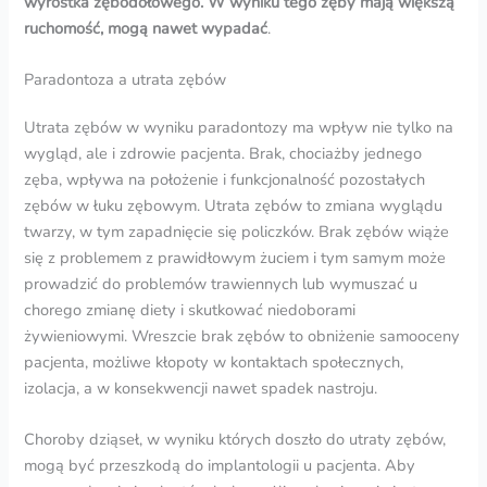
wyrostka zębodołowego. W wyniku tego zęby mają większą
ruchomość, mogą nawet wypadać
.
Paradontoza a utrata zębów
Utrata zębów w wyniku paradontozy ma wpływ nie tylko na
wygląd, ale i zdrowie pacjenta. Brak, chociażby jednego
zęba, wpływa na położenie i funkcjonalność pozostałych
zębów w łuku zębowym. Utrata zębów to zmiana wyglądu
twarzy, w tym zapadnięcie się policzków. Brak zębów wiąże
się z problemem z prawidłowym żuciem i tym samym może
prowadzić do problemów trawiennych lub wymuszać u
chorego zmianę diety i skutkować niedoborami
żywieniowymi. Wreszcie brak zębów to obniżenie samooceny
pacjenta, możliwe kłopoty w kontaktach społecznych,
izolacja, a w konsekwencji nawet spadek nastroju.
Choroby dziąseł, w wyniku których doszło do utraty zębów,
mogą być przeszkodą do implantologii u pacjenta. Aby