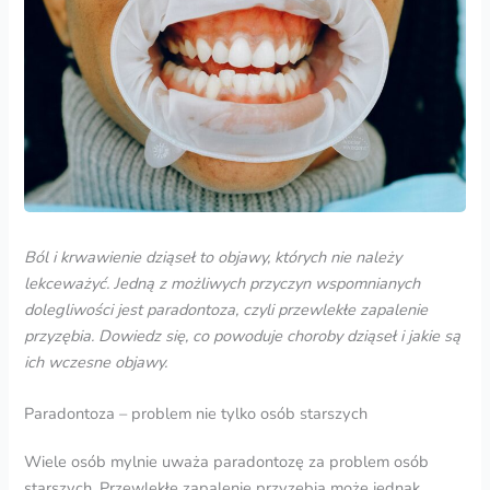
Ból i krwawienie dziąseł to objawy, których nie należy
lekceważyć. Jedną z możliwych przyczyn wspomnianych
dolegliwości jest
paradontoz
a, czyli przewlekłe
zapalenie
przyzębia
. Dowiedz się, co powoduje
choroby dziąseł
i jakie są
ich wczesne objawy.
Paradontoza – problem nie tylko osób starszych
Wiele osób mylnie uważa paradontozę za problem osób
starszych. Przewlekłe zapalenie przyzębia może jednak