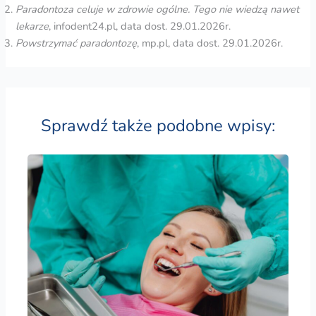
Paradontoza celuje w zdrowie ogólne. Tego nie wiedzą nawet
lekarze
, infodent24.pl, data dost. 29.01.2026r.
Powstrzymać paradontozę
, mp.pl, data dost. 29.01.2026r.
Sprawdź także podobne wpisy: